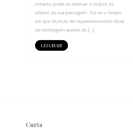
entanto, pode-se atenuar e reduzir os
efeitos da sua passagem. Foi-se o tempo
em que técnicas de rejuvenescimento facial
se restringiam apenas às […]
LEIA MAIS
Curta