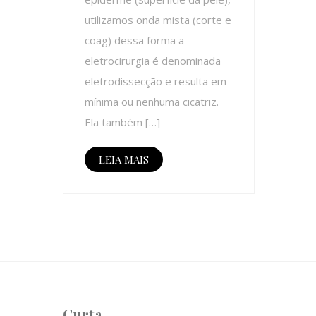
utilizamos onda mista (corte e
coag) dessa forma a
eletrocirurgia é denominada
eletrodissecção e resulta em
mínima ou nenhuma cicatriz.
Ela também […]
LEIA MAIS
Curta