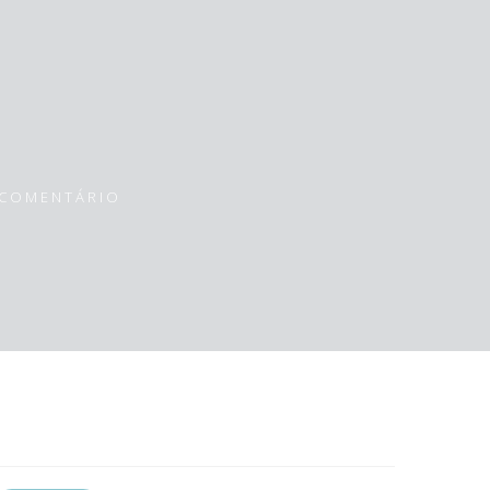
s
COMENTÁRIO
esquisar
or: