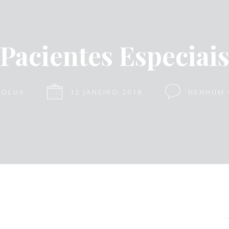
Pacientes Especiai
TOLUX
12 JANEIRO 2018
NENHUM 
P
p