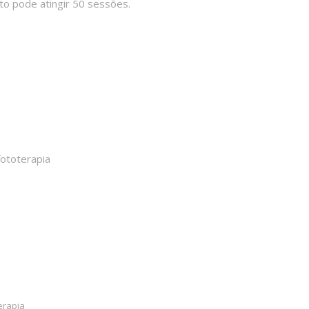
o pode atingir 50 sessões.
fototerapia
erapia