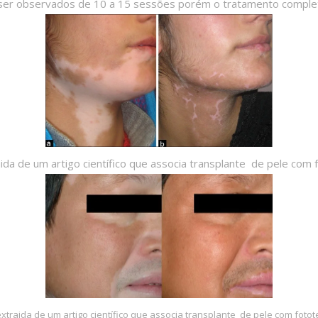
ser observados de 10 a 15 sessões porém o tratamento complet
ida de um artigo científico que associa transplante de pele com 
extraida de um artigo científico que associa transplante de pele com fotot