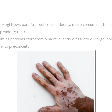
s
Mogi News para falar sobre uma doença muito comum no dia a dia
hp?video=42391
 as pessoas “torcerem o nariz” quando o assunto é Vitiligo, ap
tanto preconceito.