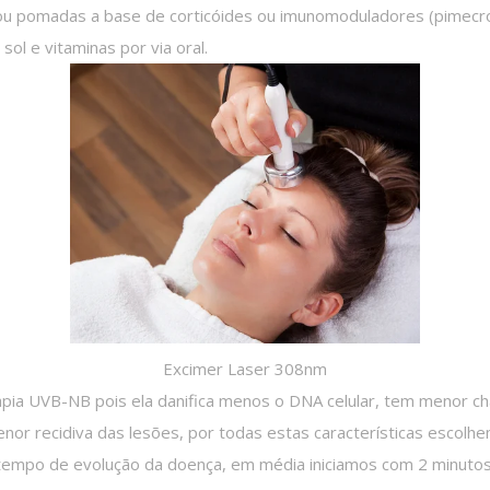
u pomadas a base de corticóides ou imunomoduladores (pimecrol
ol e vitaminas por via oral.
Excimer Laser 308nm
ia UVB-NB pois ela danifica menos o DNA celular, tem menor cha
r recidiva das lesões, por todas estas características escolhe
 tempo de evolução da doença, em média iniciamos com 2 minuto